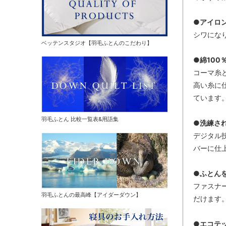
●アイロ
シワにな
ベッテンスタジオ【羽毛ふとんのこだわり】
●綿100
コーマ糸
高い糸に
ています
羽毛ふとん 比較一覧表&用語集
●洗練さ
デジタル
バーに仕
●ふとん
ファスナ
羽毛ふとんの最高峰【アイダーダウン】
だけます
●エコテック