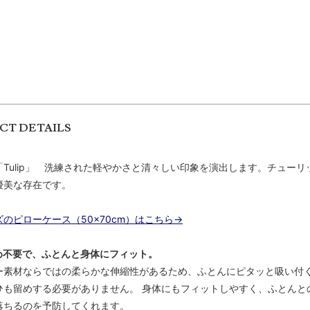
CT DETAILS
「Tulip」 洗練された軽やかさと清々しい印象を演出します。チュー
優美な存在です。
のピローケース（50×70cm）はこちら→
め不要で、ふとんと身体にフィット。
ー素材ならではの柔らかな伸縮性があるため、ふとんにピタッと吸い付く
ひも留めする必要がありません。 身体にもフィットしやすく、ふとんと
落ちるのを予防してくれます。