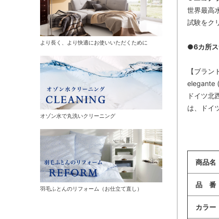
世界最高
試験をク
より長く、より快適にお使いいただくために
●6カ所
【ブラン
elegan
ドイツ北
は、ドイツ
オゾン水で丸洗いクリーニング
商品名
品 番
羽毛ふとんのリフォーム（お仕立て直し）
カラー