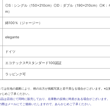
◎S : シングル（150×210cm）◎D：ダブル（190×210cm）◎K：
m）
綿100％（ジャージー）
elegante
ドイツ
エコテックス®スタンダード100認証
ラッピンク可
っては生地の裁断により、柄の出方が掲載写真と若干異なる場合がございます。※記
かじめご了承ください。
商品は店頭にて同時に販売しており、在庫数の反映に時差がある場合がございます
の際はメールにてご連絡いたしますので、あらかじめご了承ください。