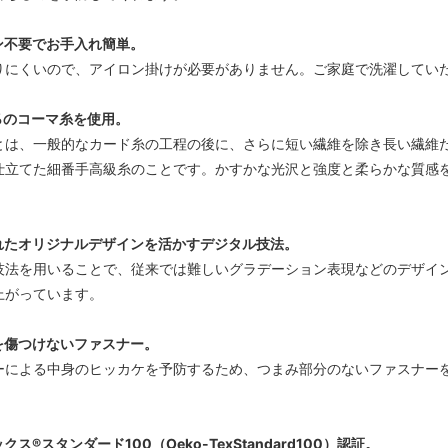
ン不要でお手入れ簡単。
りにくいので、アイロン掛けが必要がありません。ご家庭で洗濯してい
％のコーマ糸を使用。
とは、一般的なカード糸の工程の後に、さらに短い繊維を除き長い繊維
仕立てた細番手高級糸のことです。かすかな光沢と強度と柔らかな質感
。
れたオリジナルデザインを活かすデジタル技法。
技法を用いることで、従来では難しいグラデーション表現などのデザイ
上がっています。
を傷つけないファスナー。
ーによる中身のヒッカケを予防するため、つまみ部分のないファスナー
。
ス®スタンダード100（Oeko-TexStandard100）認証。