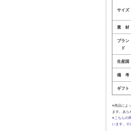
サイズ
素 材
ブラン
ド
生産国
備 考
ギフト
※商品によ
ます。あら
※こちらの
います。そ