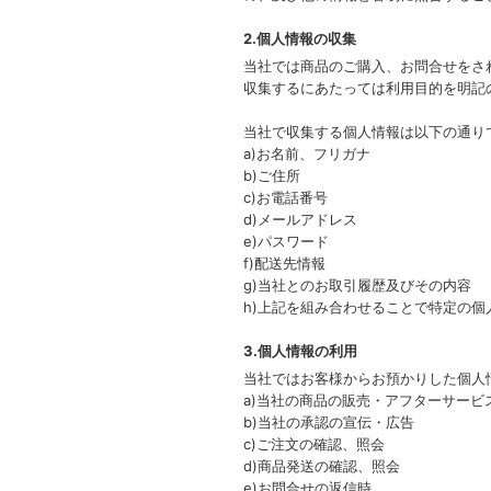
2.個人情報の収集
当社では商品のご購入、お問合せをさ
収集するにあたっては利用目的を明記
当社で収集する個人情報は以下の通り
a)お名前、フリガナ
b)ご住所
c)お電話番号
d)メールアドレス
e)パスワード
f)配送先情報
g)当社とのお取引履歴及びその内容
h)上記を組み合わせることで特定の個
3.個人情報の利用
当社ではお客様からお預かりした個人
a)当社の商品の販売・アフターサービ
b)当社の承認の宣伝・広告
c)ご注文の確認、照会
d)商品発送の確認、照会
e)お問合せの返信時