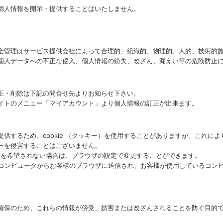
個人情報を開示・提供することはいたしません。
全管理はサービス提供会社によって合理的、組織的、物理的、人的、技術的
個人データへの不正な侵入、個人情報の紛失、改ざん、漏えい等の危険防止
正・削除は下記の問合せ先よりお知らせ下さい。
イトのメニュー「マイアカウント」より個人情報の訂正が出来ます。
供するため、cookie （クッキー）を使用することがありますが、これに
ーを侵害することはございません。
け入れを希望されない場合は、ブラウザの設定で変更することができます。
ーバーコンピュータからお客様のブラウザに送信され、お客様が使用しているコ
ため、これらの情報が傍受、妨害または改ざんされることを防ぐ目的でSSL（Sec