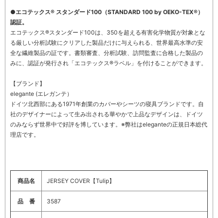
●エコテックス® スタンダード100（STANDARD 100 by OEKO-TEX®）
認証。
エコテックス®スタンダード100は、350を超える有害化学物質が対象とな
る厳しい分析試験にクリアした製品だけに与えられる、世界最高水準の安
全な繊維製品の証です。書類審査、分析試験、訪問監査に合格した製品の
みに、認証が発行され「エコテックス®ラベル」を付けることができます。
【ブランド】
elegante (エレガンテ）
ドイツ北西部にある1971年創業のカバーやシーツの寝具ブランドです。自
社のデザイナーによって生み出される華やかで上品なデザインは、ドイツ
のみならず世界中で好評を博しています。※弊社はeleganteの正規日本総代
理店です。
商品名
JERSEY COVER【Tulip】
品 番
3587