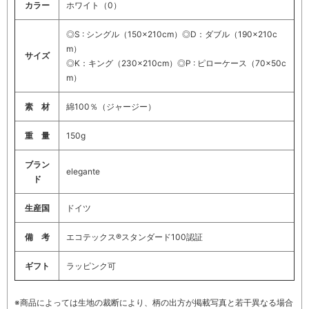
カラー
ホワイト（0）
◎S : シングル（150×210cm）◎D：ダブル（190×210c
m）
サイズ
◎K：キング（230×210cm）◎P : ピローケース（70×50c
m）
素 材
綿100％（ジャージー）
重 量
150g
ブラン
elegante
ド
生産国
ドイツ
備 考
エコテックス®スタンダード100認証
ギフト
ラッピンク可
※商品によっては生地の裁断により、柄の出方が掲載写真と若干異なる場合