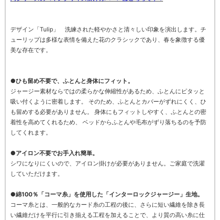
デザイン「Tulip」 洗練された軽やかさと清々しい印象を演出します。チ
ューリップは多様な表情を備えた花のクラシックであり、春を象徴する優
美な存在です。
●ひも留め不要で、ふとんと身体にフィット。
ジャージー素材ならではの柔らかな伸縮性があるため、ふとんにピタッと
吸い付くように密着します。 そのため、ふとんとカバーがずれにくく、ひ
も留めする必要がありません。 身体にもフィットしやすく、ふとんとの密
着性を高めてくれるため、 ベッドからふとんや毛布がずり落ちるのを予防
してくれます。
●アイロン不要でお手入れ簡単。
シワになりにくいので、アイロン掛けが必要がありません。ご家庭で洗濯
していただけます。
●綿100％「コーマ糸」を使用した「インターロックジャージー」生地。
コーマ糸とは、一般的なカード糸の工程の後に、さらに短い繊維を除き長
い繊維だけを平行に引き揃える工程を加えることで、より質の高い糸に仕