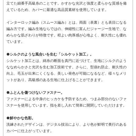
立てた細番手高級糸のことです。かすかな光沢と強度と柔らかな質感を備
えているため、カバーに最適な高品質素材を使用しています。
インターロック編み（スムース編み）とは、両面（表裏）とも表目になる
編み方です。編み生地ならではの、伸縮性に富んだジャージー生地で、な
めらかな肌ざわりが特徴です。程よい肉厚感が心地よく、耐久性にも優れ
ています。
●シルクのような風合いを生む「シルケット加工」。
シルケット加工とは、綿糸の断面を真円に近づけて、生地にシルクのよう
ななめらかさと光沢を生む加工技術です。さらに、型崩れ防止、耐久性の
向上、毛玉が出来にくくなる、美しい発色が可能になるなど、様々なメリ
ットがあり、高級感のある生地に仕上げることができます。
●ふとんを傷つけないファスナー。
ファスナーによる中身のヒッカケを予防するため、つまみ部分のないファ
スナーを使用しています。指を差し入れて簡単に開閉していただけます。
●鮮やかな色彩。
洗練されたデザインは、デジタル技法により、より色が鮮明で奥行のある
カバーに仕上がっています。