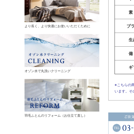
素
ブ
より長く、より快適にお使いいただくために
生
備
ギ
オゾン水で丸洗いクリーニング
※こちらの
います。そ
羽毛ふとんのリフォーム（お仕立て直し）