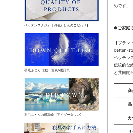
めです。
ベッテンスタジオ【羽毛ふとんのこだわり】
●ご家庭
【ブラン
betten-st
ベッテン
伝統的な
羽毛ふとん 比較一覧表&用語集
と共同開
商
品
羽毛ふとんの最高峰【アイダーダウン】
カ
サ