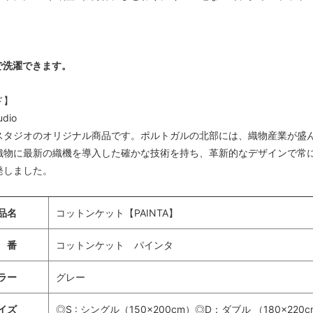
で洗濯できます。
ド】
udio
スタジオのオリジナル商品です。ポルトガルの北部には、織物産業が盛
織物に最新の織機を導入した確かな技術を持ち、革新的なデザインで常
発しました。
品名
コットンケット【PAINTA】
 番
コットンケット パインタ
ラー
グレー
イズ
◎S : シングル（150×200cm）◎D：ダブル （180×220