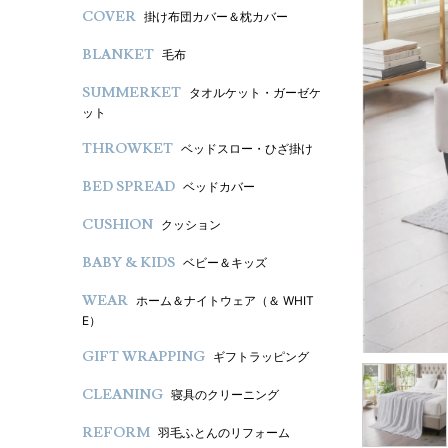
COVER
掛け布団カバー＆枕カバー
BLANKET
毛布
SUMMERKET
タオルケット・ガーゼケ
ット
THROWKET
ベッドスロー・ひざ掛け
BED SPREAD
ベッドカバー
CUSHION
クッション
BABY & KIDS
ベビー＆キッズ
WEAR
ホーム＆ナイトウェア（＆ WHIT
E）
GIFT WRAPPING
ギフトラッピング
CLEANING
寝具のクリーニング
REFORM
羽毛ふとんのリフォーム