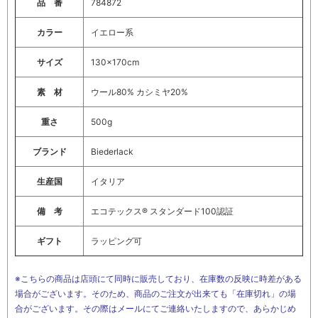
品 番
784872
カラー
イエロー系
サイズ
130×170cm
素 材
ウール80% カシミヤ20%
重さ
500g
ブランド
Biederlack
生産国
イタリア
備 考
エコテックス® スタンダード100認証
ギフト
ラッピング可
※こちらの商品は店頭にて同時に販売しており、在庫数の反映に時差がある
場合がございます。そのため、商品のご注文が出来ても「在庫切れ」の場
合がございます。その際はメールにてご連絡いたしますので、あらかじめ