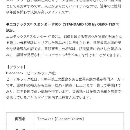
としてもおすすめです。人とかぶりにくいアイテムなので、近年では性別
や年齢を問わず人気が高いアイテムです。
●エコテックス® スタンダード100（STANDARD 100 by OEKO-TEX®）
認証。
エコテックス®スタンダード100は、350を超える有害化学物質が対象とな
る厳しい分析試験にクリアした製品だけに与えられる、世界最高水準の安
全な繊維製品の証です。書類審査、分析試験、訪問監査に合格した製品の
みに、認証が発行され「エコテックス®ラベル」を付けることができます。
【ブランド】
Biederlack（ビーデルラック社）
ビーデルラック社は、130年以上の歴史を誇る世界有数の毛布専門メーカー
です。原材料の輸入から染色・紡糸・紡織・仕上げまで一貫して手掛けて
おり、世界各国で高い信頼を得ています。災害地へは多数の毛布を無償で
提供していることもドイツ国内では称賛されています。
商品名
Throwket【Pleasant Yellow】