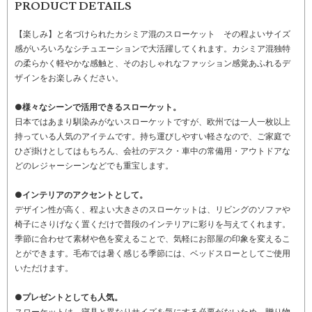
PRODUCT DETAILS
【楽しみ】と名づけられたカシミア混のスローケット その程よいサイズ
感がいろいろなシチュエーションで大活躍してくれます。カシミア混独特
の柔らかく軽やかな感触と、そのおしゃれなファッション感覚あふれるデ
ザインをお楽しみください。
●様々なシーンで活用できるスローケット。
日本ではあまり馴染みがないスローケットですが、欧州では一人一枚以上
持っている人気のアイテムです。持ち運びしやすい軽さなので、ご家庭で
ひざ掛けとしてはもちろん、会社のデスク・車中の常備用・アウトドアな
どのレジャーシーンなどでも重宝します。
●インテリアのアクセントとして。
デザイン性が高く、程よい大きさのスローケットは、リビングのソファや
椅子にさりげなく置くだけで普段のインテリアに彩りを与えてくれます。
季節に合わせて素材や色を変えることで、気軽にお部屋の印象を変えるこ
とができます。毛布では暑く感じる季節には、ベッドスローとしてご使用
いただけます。
●プレゼントとしても人気。
スローケットは、寝具と異なりサイズを気にする必要がないため、贈り物