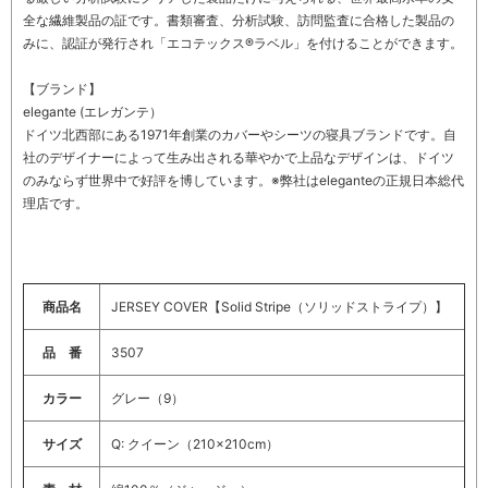
全な繊維製品の証です。書類審査、分析試験、訪問監査に合格した製品の
みに、認証が発行され「エコテックス®ラベル」を付けることができます。
【ブランド】
elegante (エレガンテ）
ドイツ北西部にある1971年創業のカバーやシーツの寝具ブランドです。自
社のデザイナーによって生み出される華やかで上品なデザインは、ドイツ
のみならず世界中で好評を博しています。※弊社はeleganteの正規日本総代
理店です。
商品名
JERSEY COVER【Solid Stripe（ソリッドストライプ）】
品 番
3507
カラー
グレー（9）
サイズ
Q: クイーン（210×210cm）