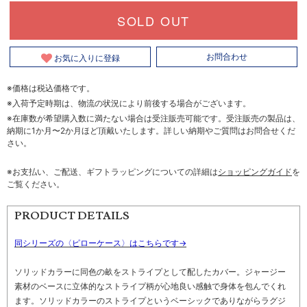
SOLD OUT
お気に入りに登録
お問合わせ
※価格は税込価格です。
※入荷予定時期は、物流の状況により前後する場合がございます。
※在庫数が希望購入数に満たない場合は受注販売可能です。受注販売の製品は、
納期に1か月〜2か月ほど頂戴いたします。詳しい納期やご質問はお問合せくだ
さい。
※お支払い、ご配送、ギフトラッピングについての詳細は
ショッピングガイド
を
ご覧ください。
PRODUCT DETAILS
同シリーズの〈ピローケース〉はこちらです→
ソリッドカラーに同色の畝をストライプとして配したカバー。ジャージー
素材のベースに立体的なストライプ柄が心地良い感触で身体を包んでくれ
ます。ソリッドカラーのストライプというベーシックでありながらラグジ