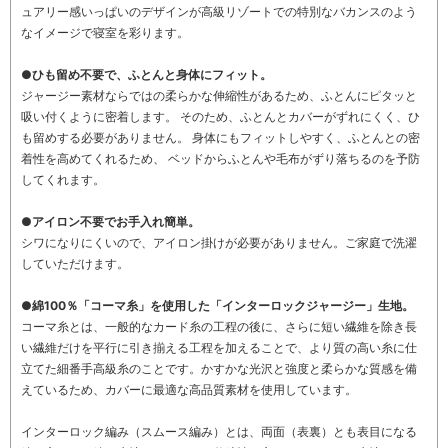
ュアリー感いっぱいのデザインが高級リゾートでの特別なバカンスのよう
なイメージで寝室を彩ります。
●ひも留め不要で、ふとんと身体にフィット。
ジャージー素材ならではの柔らかな伸縮性があるため、ふとんにピタッと
吸い付くように密着します。 そのため、ふとんとカバーがずれにくく、ひ
も留めする必要がありません。 身体にもフィットしやすく、ふとんとの密
着性を高めてくれるため、 ベッドからふとんや毛布がずり落ちるのを予防
してくれます。
●アイロン不要でお手入れ簡単。
シワになりにくいので、アイロン掛けが必要がありません。ご家庭で洗濯
していただけます。
●綿100％「コーマ糸」を使用した「インターロックジャージー」生地。
コーマ糸とは、一般的なカード糸の工程の後に、さらに短い繊維を除き長
い繊維だけを平行に引き揃える工程を加えることで、より質の高い糸に仕
立てた細番手高級糸のことです。かすかな光沢と強度と柔らかな質感を備
えているため、カバーに最適な高品質素材を使用しています。
インターロック編み（スムース編み）とは、両面（表裏）とも表目になる