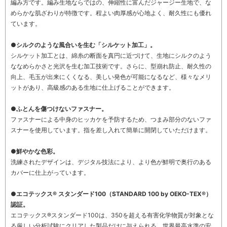
編み方です。編み生地ならではの、伸縮性に富んだジャージー生地で、な
めらかな肌ざわりが特徴です。程よい肉厚感が心地よく、耐久性にも優れ
ています。
●シルクのような風合いを生む「シルケット加工」。
シルケット加工とは、綿糸の断面を真円に近づけて、生地にシルクのよう
ななめらかさと光沢を生む加工技術です。さらに、型崩れ防止、耐久性の
向上、毛玉が出来にくくなる、美しい発色が可能になるなど、様々なメリ
ットがあり、高級感のある生地に仕上げることができます。
●ふとんを傷つけないファスナー。
ファスナーによる中身のヒッカケを予防するため、つまみ部分のないファ
スナーを使用しています。指を差し入れて簡単に開閉していただけます。
●鮮やかな色彩。
洗練されたデザインは、デジタル技法により、より色が鮮明で奥行のある
カバーに仕上がっています。
●エコテックス® スタンダード100（STANDARD 100 by OEKO-TEX®）
認証。
エコテックス®スタンダード100は、350を超える有害化学物質が対象とな
る厳しい分析試験にクリアした製品だけに与えられる、世界最高水準の安