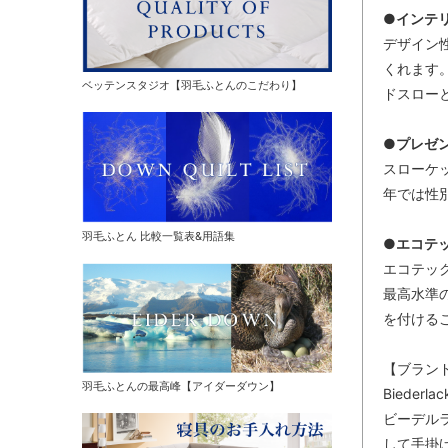
●インテ
デザイン
くれます
ベッテンスタジオ【羽毛ふとんのこだわり】
ドスロー
●プレゼ
スローケ
年では性
羽毛ふとん 比較一覧表&用語集
●エコテック
エコテッ
最高水準
を付ける
【ブラン
羽毛ふとんの最高峰【アイダーダウン】
Bieder
ビーデル
して手掛