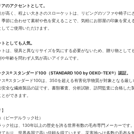
リアのアクセントとして。
性が高く、程よい大きさのスローケットは、リビングのソファや椅子に
。季節に合わせて素材や色を変えることで、気軽にお部屋の印象を変え
としてご使用いただけます。
ントとしても人気。
ットは、寝具と異なりサイズを気にする必要がないため、贈り物として
別や年齢を問わず人気が高いアイテムです。
ス® スタンダード100（STANDARD 100 by OEKO-TEX®）認証。
クス®スタンダード100は、350を超える有害化学物質が対象となる厳
の安全な繊維製品の証です。書類審査、分析試験、訪問監査に合格した
ことができます。
ド】
lack（ビーデルラック社）
ラック社は、130年以上の歴史を誇る世界有数の毛布専門メーカーです
けており、世界各国で高い信頼を得ています。災害地へは多数の毛布を