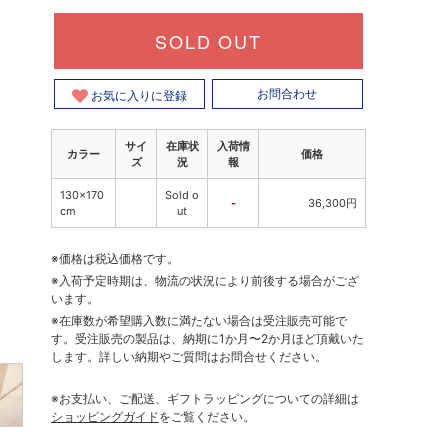
SOLD OUT
お気に入りに登録
お問合わせ
サイ
在庫状
入荷情
カラー
価格
ズ
況
報
130×170
Sold o
-
36,300円
cm
ut
※価格は税込価格です。
※入荷予定時期は、物流の状況により前後する場合がござ
います。
※在庫数が希望購入数に満たない場合は受注販売可能で
す。受注販売の製品は、納期に1か月〜2か月ほど頂戴いた
します。詳しい納期やご質問はお問合せください。
※お支払い、ご配送、ギフトラッピングについての詳細は
ショッピングガイド
をご覧ください。