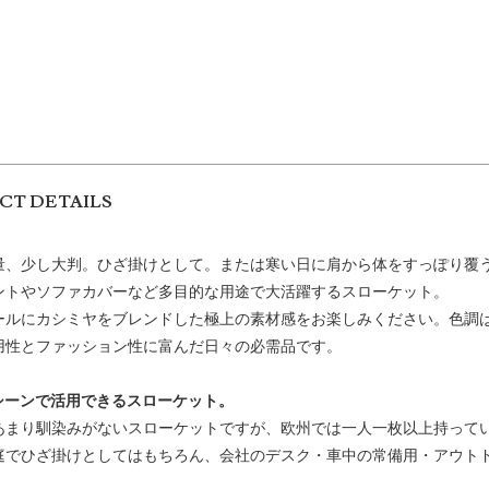
CT DETAILS
量、少し大判。ひざ掛けとして。または寒い日に肩から体をすっぽり覆
ントやソファカバーなど多目的な用途で大活躍するスローケット。
ールにカシミヤをブレンドした極上の素材感をお楽しみください。色調
用性とファッション性に富んだ日々の必需品です。
シーンで活用できるスローケット。
あまり馴染みがないスローケットですが、欧州では一人一枚以上持って
庭でひざ掛けとしてはもちろん、会社のデスク・車中の常備用・アウト