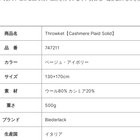
商品名
Throwket【Cashmere Plaid Solid】
品 番
747211
カラー
ベージュ・アイボリー
サイズ
130×170cm
素 材
ウール80% カシミア20%
重さ
500g
ブランド
Biederlack
生産国
イタリア