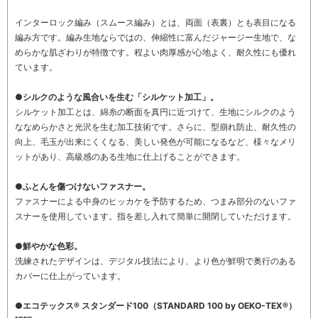
インターロック編み（スムース編み）とは、両面（表裏）とも表目になる
編み方です。編み生地ならではの、伸縮性に富んだジャージー生地で、な
めらかな肌ざわりが特徴です。程よい肉厚感が心地よく、耐久性にも優れ
ています。
●シルクのような風合いを生む「シルケット加工」。
シルケット加工とは、綿糸の断面を真円に近づけて、生地にシルクのよう
ななめらかさと光沢を生む加工技術です。さらに、型崩れ防止、耐久性の
向上、毛玉が出来にくくなる、美しい発色が可能になるなど、様々なメリ
ットがあり、高級感のある生地に仕上げることができます。
●ふとんを傷つけないファスナー。
ファスナーによる中身のヒッカケを予防するため、つまみ部分のないファ
スナーを使用しています。指を差し入れて簡単に開閉していただけます。
●鮮やかな色彩。
洗練されたデザインは、デジタル技法により、より色が鮮明で奥行のある
カバーに仕上がっています。
●エコテックス® スタンダード100（STANDARD 100 by OEKO-TEX®）