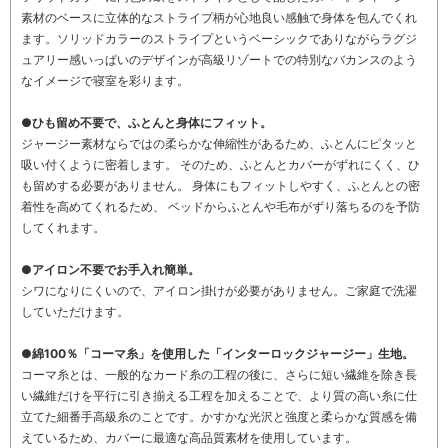
素材のベースに立体的なストライプ柄が心地良い感触で身体を包んでくれ
ます。ソリッドカラーのストライプというベーシックでありながらラグジ
ュアリー感いっぱいのデザインが高級リゾートでの特別なバカンスのよう
なイメージで寝室を彩ります。
●ひも留め不要で、ふとんと身体にフィット。
ジャージー素材ならではの柔らかな伸縮性があるため、ふとんにピタッと
吸い付くように密着します。 そのため、ふとんとカバーがずれにくく、ひ
も留めする必要がありません。 身体にもフィットしやすく、ふとんとの密
着性を高めてくれるため、 ベッドからふとんや毛布がずり落ちるのを予防
してくれます。
●アイロン不要でお手入れ簡単。
シワになりにくいので、アイロン掛けが必要がありません。ご家庭で洗濯
していただけます。
●綿100％「コーマ糸」を使用した「インターロックジャージー」生地。
コーマ糸とは、一般的なカード糸の工程の後に、さらに短い繊維を除き長
い繊維だけを平行に引き揃える工程を加えることで、より質の高い糸に仕
立てた細番手高級糸のことです。かすかな光沢と強度と柔らかな質感を備
えているため、カバーに最適な高品質素材を使用しています。