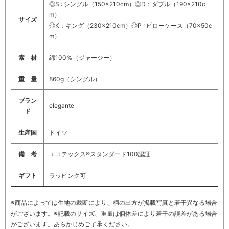
◎S : シングル（150×210cm）◎D：ダブル（190×210c
m）
サイズ
◎K：キング（230×210cm）◎P : ピローケース（70×50c
m）
素 材
綿100％（ジャージー）
重 量
860g（シングル）
ブラン
elegante
ド
生産国
ドイツ
備 考
エコテックス®スタンダード100認証
ギフト
ラッピンク可
※商品によっては生地の裁断により、柄の出方が掲載写真と若干異なる場合
がございます。※記載のサイズ、重量は個体差により若干の誤差がある場合
がございます。あらかじめご了承ください。