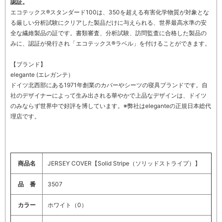
認証。
エコテックス®スタンダード100は、350を超える有害化学物質が対象とな
る厳しい分析試験にクリアした製品だけに与えられる、世界最高水準の安
全な繊維製品の証です。書類審査、分析試験、訪問監査に合格した製品の
みに、認証が発行され「エコテックス®ラベル」を付けることができます。
【ブランド】
elegante (エレガンテ）
ドイツ北西部にある1971年創業のカバーやシーツの寝具ブランドです。自
社のデザイナーによって生み出される華やかで上品なデザインは、ドイツ
のみならず世界中で好評を博しています。※弊社はeleganteの正規日本総代
理店です。
商品名
JERSEY COVER【Solid Stripe（ソリッドストライプ）】
品 番
3507
カラー
ホワイト（0）