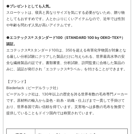
●プレゼントとしても人気。
スローケットは、寝具と異なりサイズを気にする必要がないため、贈り物
としてもおすすめです。人とかぶりにくいアイテムなので、近年では性別
や年齢を問わず人気が高いアイテムです。
●エコテックス® スタンダード100（STANDARD 100 by OEKO-TEX®）
認証。
エコテックス®スタンダード100は、350を超える有害化学物質が対象とな
る厳しい分析試験にクリアした製品だけに与えられる、世界最高水準の安
全な繊維製品の証です。書類審査、分析試験、訪問監査に合格した製品の
みに、認証が発行され「エコテックス®ラベル」を付けることができます。
【ブランド】
Biederlack（ビーデルラック社）
ビーデルラック社は、130年以上の歴史を誇る世界有数の毛布専門メーカー
です。原材料の輸入から染色・紡糸・紡織・仕上げまで一貫して手掛けて
おり、世界各国で高い信頼を得ています。災害地へは多数の毛布を無償で
提供していることもドイツ国内では称賛されています。