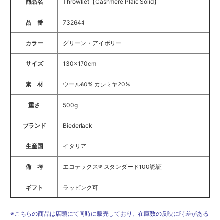
商品名
Throwket【Cashmere Plaid Solid】
品 番
732644
カラー
グリーン・アイボリー
サイズ
130×170cm
素 材
ウール80% カシミヤ20%
重さ
500g
ブランド
Biederlack
生産国
イタリア
備 考
エコテックス® スタンダード100認証
ギフト
ラッピンク可
※こちらの商品は店頭にて同時に販売しており、在庫数の反映に時差がある