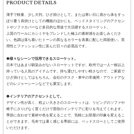
PRODUCT DETAILS
薄手で軽量、少し大判。ひざ掛けとして。または寒い日に肩から体をすっ
ぽり覆う肩掛けとしての機能のほかにも、ベッドスタイリングのアクセン
トやソファカバーなど多目的な用途で大活躍するスローケット。
上質のウールにカシミヤをブレンドした極上の素材感をお楽しみくださ
い。色調は落ち着いたトーンの異なるカラーを表裏に配した両面使い。実
用性とファッション性に富んだ日々の必需品です。
●様々なシーンで活用できるスローケット。
日本ではあまり馴染みがないスローケットですが、欧州では一人一枚以上
持っている人気のアイテムです。持ち運びしやすい軽さなので、ご家庭で
ひざ掛けとしてはもちろん、会社のデスク・車中の常備用・アウトドアな
どのレジャーシーンなどでも重宝します。
●インテリアのアクセントとして。
デザイン性が高く、程よい大きさのスローケットは、リビングのソファや
椅子にさりげなく置くだけで普段のインテリアに彩りを与えてくれます。
季節に合わせて素材や色を変えることで、気軽にお部屋の印象を変えるこ
とができます。毛布では暑く感じる季節には、ベッドスローとしてご使用
いただけます。