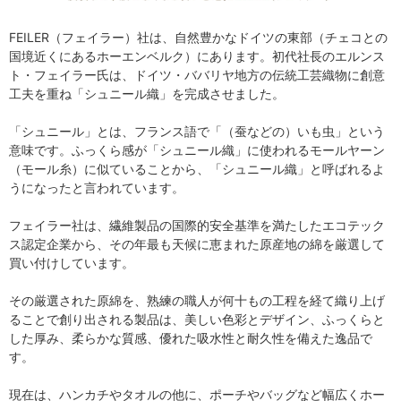
FEILER（フェイラー）社は、自然豊かなドイツの東部（チェコとの
国境近くにあるホーエンベルク）にあります。初代社長のエルンス
ト・フェイラー氏は、ドイツ・ババリヤ地方の伝統工芸織物に創意
工夫を重ね「シュニール織」を完成させました。
「シュニール」とは、フランス語で「（蚕などの）いも虫」という
意味です。ふっくら感が「シュニール織」に使われるモールヤーン
（モール糸）に似ていることから、「シュニール織」と呼ばれるよ
うになったと言われています。
フェイラー社は、繊維製品の国際的安全基準を満たしたエコテック
ス認定企業から、その年最も天候に恵まれた原産地の綿を厳選して
買い付けしています。
その厳選された原綿を、熟練の職人が何十もの工程を経て織り上げ
ることで創り出される製品は、美しい色彩とデザイン、ふっくらと
した厚み、柔らかな質感、優れた吸水性と耐久性を備えた逸品で
す。
現在は、ハンカチやタオルの他に、ポーチやバッグなど幅広くホー