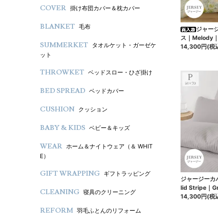
COVER
掛け布団カバー＆枕カバー
BLANKET
毛布
ジャー
ス｜Melody｜
SUMMERKET
タオルケット・ガーゼケ
14,300円(税
ット
THROWKET
ベッドスロー・ひざ掛け
BED SPREAD
ベッドカバー
CUSHION
クッション
BABY & KIDS
ベビー＆キッズ
WEAR
ホーム＆ナイトウェア（＆ WHIT
E）
GIFT WRAPPING
ギフトラッピング
ジャージーカ
lid Stripe｜
CLEANING
寝具のクリーニング
14,300円(税
REFORM
羽毛ふとんのリフォーム