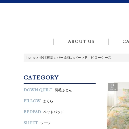
ABOUT US
C
home
>
掛け布団カバー＆枕カバー
>
P：ピローケース
CATEGORY
DOWN QUILT
羽毛ふとん
PILLOW
まくら
BEDPAD
ベッドパッド
SHEET
シーツ